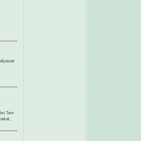
ályázati
ési Terv
aikat,