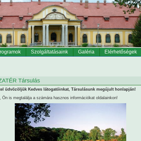
rogramok
Szolgáltatásaink
Galéria
Elérhetőségek
ZATÉR Társulás
ttel üdvözöljük Kedves látogatóinkat, Társulásunk megújult honlapján!
 Ön is megtalálja a számára hasznos információkat oldalainkon!