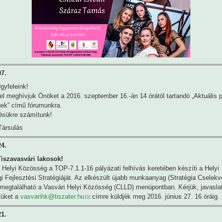
07.
Ügyfeleink!
tel meghívjuk Önöket a 2016. szeptember 16.-án 14 órától tartandó „Aktuális p
gek” című fórumunkra.
ésükre számítunk!
Társulás
24.
Tiszavasvári lakosok!
 Helyi Közösség a TOP-7.1.1-16 pályázati felhívás keretében készíti a Helyi
 Fejlesztési Stratégiáját. Az elkészült újabb munkaanyag (Stratégia Cselekv
 megtalálható a Vasvári Helyi Közösség (CLLD) menüpontban. Kérjük, javaslat
üket a
vasvarihk@tiszater.hu
címre küldjék meg 2016. június 27. 16 óráig.
21.