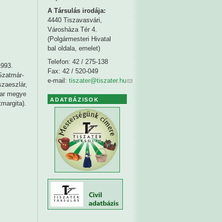
A Társulás irodája:
4440 Tiszavasvári,
Városháza Tér 4.
(Polgármesteri Hivatal
bal oldala, emelet)
Telefon: 42 / 275-138
1993.
Fax: 42 / 520-049
Szatmár-
e-mail:
tiszater@tiszater.hu
zaeszlár,
har megye
ADATBÁZISOK
margita).