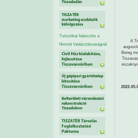
Turisztikai fejlesztés a
A Ti
Nimród Vadásztársaságnál
auguszt
Bereg me
Tiszavas
északnyu
2022.05.