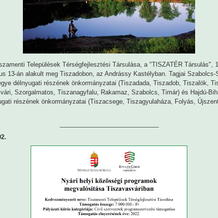
szamenti Települések Térségfejlesztési Társulása, a "TISZATÉR Társulás", 
us 13-án alakult meg Tiszadobon, az Andrássy Kastélyban. Tagjai Szabolcs-
gye délnyugati részének önkormányzatai (Tiszadada, Tiszadob, Tiszalök, Tis
vári, Szorgalmatos, Tiszanagyfalu, Rakamaz, Szabolcs, Timár) és Hajdú-Bi
gati részének önkormányzatai (Tiszacsege, Tiszagyulaháza, Folyás, Újszent
_____________________________
02.