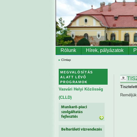
Ugrás a tartalomra
Rólunk
Hírek, pályázatok
P
Címlap
MEGVALÓSÍTÁS
TIS
ALATT LÉVŐ
PROGRAMOK
Tisztele
Vasvári Helyi Közösség
Reméljük,
(CLLD)