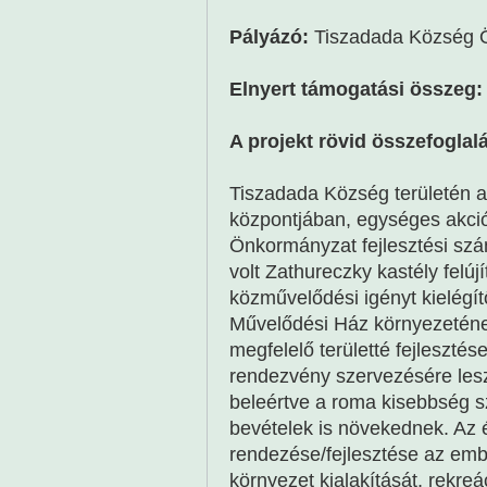
Pályázó:
Tiszadada Község 
Elnyert támogatási összeg:
A projekt rövid összefoglal
Tiszadada Község területén a 
központjában, egységes akció
Önkormányzat fejlesztési sz
volt Zathureczky kastély felúj
közművelődési igényt kielégít
Művelődési Ház környezetének
megfelelő területté fejlesztés
rendezvény szervezésére lesz
beleértve a roma kisebbség szo
bevételek is növekednek. Az é
rendezése/fejlesztése az emb
környezet kialakítását, rekre