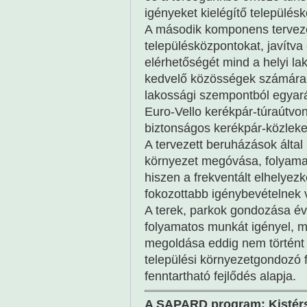
igényeket kielégítő település
A második komponens tervezet
településközpontokat, javítva 
elérhetőségét mind a helyi la
kedvelő közösségek számára. A
lakossági szempontból egyarán
Euro-Vello kerékpár-túraútvo
biztonságos kerékpár-közleked
A tervezett beruházások által 
környezet megóvása, folyama
hiszen a frekventált elhelyez
fokozottabb igénybevételnek 
A terek, parkok gondozása év
folyamatos munkát igényel, me
megoldása eddig nem történt 
települési környezetgondozó f
fenntartható fejlődés alapja.
A SAPARD program: Kistérsé