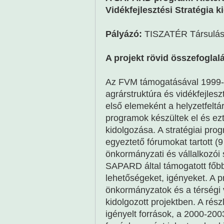
Vidékfejlesztési Stratégia 
Pályázó:
TISZATÉR Társulá
A projekt rövid összefoglal
Az FVM támogatásával 1999-b
agrárstruktúra és vidékfejles
első elemeként a helyzetfeltá
programok készültek el és ez
kidolgozása. A stratégiai pro
egyeztető fórumokat tartott 
önkormányzati és vállalkozói 
SAPARD által támogatott főbb f
lehetőségeket, igényeket. A p
önkormányzatok és a térségi v
kidolgozott projektben. A rész
igényelt források, a 2000-200