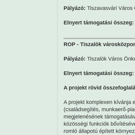
Pályázó:
Tiszavasvári Város
Elnyert támogatási összeg:
ROP - Tiszalök városközpont
Pályázó:
Tiszalök Város Önk
Elnyert támogatási összeg:
A projekt rövid összefoglal
A projekt komplexen kívánja e
(családsegítés, munkaerő-pi
megjelenésének támogatásával
közösségi funkciók bővítéséve
romló állapotú épített környe