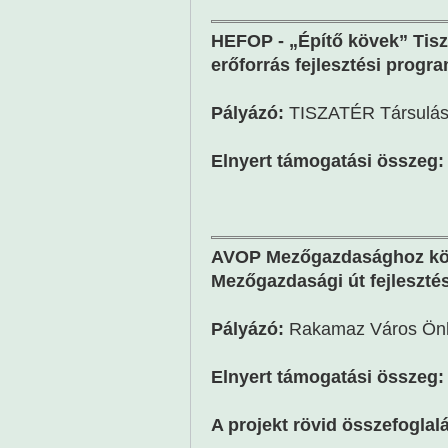
HEFOP - „Építő kövek” Tisz
erőforrás fejlesztési progr
Pályázó:
TISZATÉR Társulá
Elnyert támogatási összeg:
AVOP Mezőgazdasághoz kötő
Mezőgazdasági út fejlesztés
Pályázó:
Rakamaz Város Ön
Elnyert támogatási összeg:
A projekt rövid összefoglal