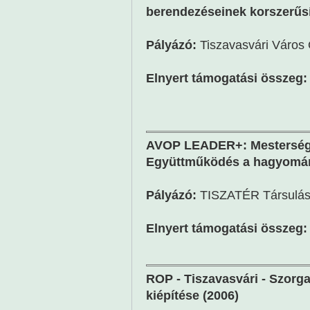
berendezéseinek korszerűsí
Pályázó:
Tiszavasvári Város
Elnyert támogatási összeg:
AVOP LEADER+: Mesterségü
Együttműködés a hagyomány
Pályázó:
TISZATÉR Társulá
Elnyert támogatási összeg:
ROP - Tiszavasvári - Szorga
kiépítése (2006)