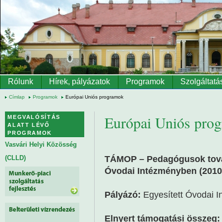
Ugrás a tartalomra
Rólunk
Hírek, pályázatok
Programok
Szolgáltatá
Címlap
Programok
Európai Uniós programok
Európai Uniós pro
MEGVALÓSÍTÁS
ALATT LÉVŐ
PROGRAMOK
Vasvári Helyi Közösség
TÁMOP – Pedagógusok továb
(CLLD)
Óvodai Intézményben (2010
Pályázó:
Egyesített Óvodai 
Elnyert támogatási összeg: