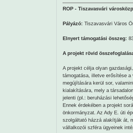
ROP - Tiszavasvári városközpo
Pályázó:
Tiszavasvári Város 
Elnyert támogatási összeg:
83
A projekt rövid összefoglalás
A projekt célja olyan gazdasági
támogatása, illetve erősítése a
megújítására kerül sor, valamin
kialakítására, mely a társadalo
jelenti (pl.: beruházási lehetős
Ennek érdekében a projekt során
önkormányzat. Az Ady E. úti épül
szolgáltató házzá alakítják át, 
vállalkozói szféra ügyeinek in