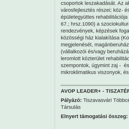
csoportok leszakadását. Az ak
városfejlesztés részei; köz- és
épületegyüttes rehabilitációja 
67.; hrsz.1090) a szociokultu
rendezvények, képzések fogad
közösségi ház kialakítása (Ko
megjelenését, magánberuházá
(vállalkozói és/vagy beruház
leromlott közterület rehabilitá
szempontok, úgymint zaj - é
mikroklimatikus viszonyok, é
AVOP LEADER+ - TISZATÉR 
Pályázó:
Tiszavasvári Többcé
Társulás
Elnyert támogatási összeg: