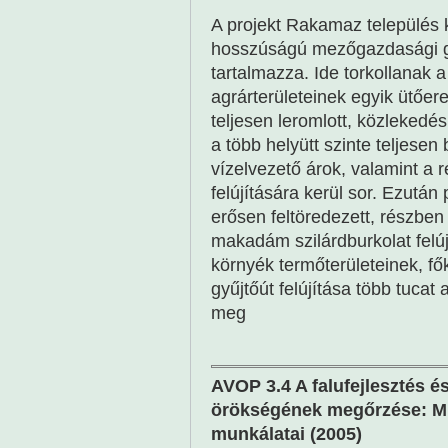
A projekt Rakamaz település 
hosszúságú mezőgazdasági gyűj
tartalmazza. Ide torkollanak a 
agrárterületeinek egyik ütőere
teljesen leromlott, közlekedés
a több helyütt szinte teljesen
vízelvezető árok, valamint a
felújítására kerül sor. Ezután
erősen feltöredezett, részben 
makadám szilárdburkolat felúj
környék termőterületeinek, f
gyűjtőút felújítása több tucat
meg
AVOP 3.4 A falufejlesztés és 
örökségének megőrzése: Mű
munkálatai (2005)