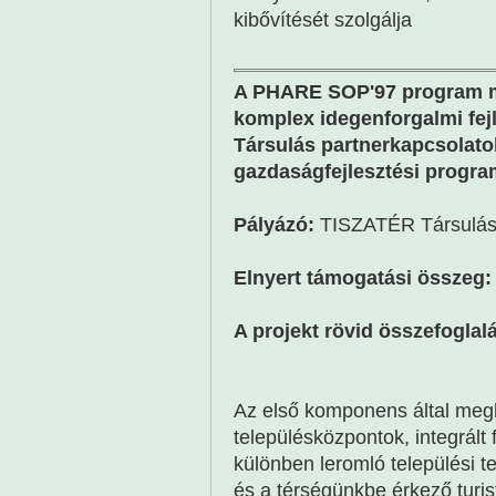
kibővítését szolgálja
A PHARE SOP'97 program me
komplex idegenforgalmi fejl
Társulás partnerkapcsolatok
gazdaságfejlesztési progra
Pályázó:
TISZATÉR Társulá
Elnyert támogatási összeg:
A projekt rövid összefoglal
Az első komponens által megha
településközpontok, integrált
különben leromló települési t
és a térségünkbe érkező turi