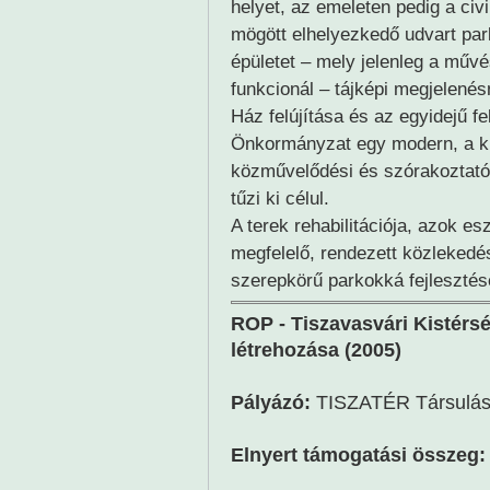
helyet, az emeleten pedig a civi
mögött elhelyezkedő udvart parko
épületet – mely jelenleg a műv
funkcionál – tájképi megjelenés
Ház felújítása és az egyidejű f
Önkormányzat egy modern, a kis
közművelődési és szórakoztató 
tűzi ki célul.
A terek rehabilitációja, azok es
megfelelő, rendezett közlekedés
szerepkörű parkokká fejlesztés
ROP - Tiszavasvári Kistérs
létrehozása (2005)
Pályázó:
TISZATÉR Társulá
Elnyert támogatási összeg: