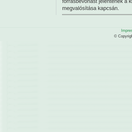
forrásbevonást jelentenek a k
megvalósítása kapcsán.
Impre
© Copyrig