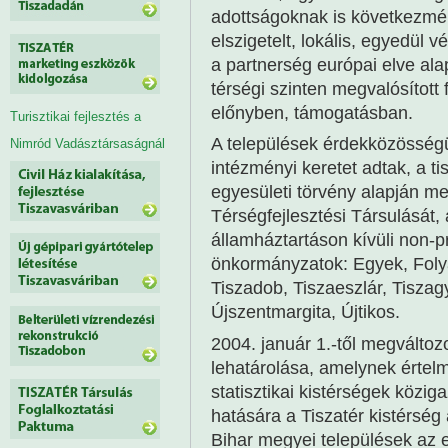
adottságoknak is következmén
elszigetelt, lokális, egyedül v
a partnerség európai elve ala
térségi szinten megvalósított
előnyben, támogatásban.
Turisztikai fejlesztés a
A települések érdekközösség
Nimród Vadásztársaságnál
intézményi keretet adtak, a t
egyesületi törvény alapján me
Térségfejlesztési Társulását
államháztartáson kívüli non-pr
önkormányzatok: Egyek, Folyá
Tiszadob, Tiszaeszlár, Tiszag
Újszentmargita, Újtikos.
2004. január 1.-től megváltozot
lehatárolása, amelynek értelm
statisztikai kistérségek közig
hatására a Tiszatér kistérsé
Bihar megyei települések az