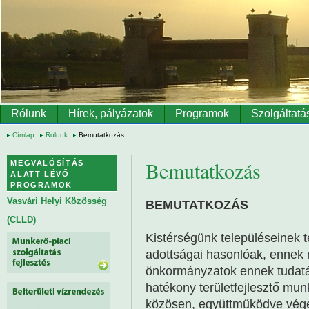
Ugrás a tartalomra
Rólunk
Hírek, pályázatok
Programok
Szolgáltatá
Címlap
Rólunk
Bemutatkozás
Bemutatkozás
MEGVALÓSÍTÁS
ALATT LÉVŐ
PROGRAMOK
Vasvári Helyi Közösség
BEMUTATKOZÁS
(CLLD)
Kistérségünk településeinek 
adottságai hasonlóak, ennek 
önkormányzatok ennek tudatá
hatékony területfejlesztő mu
közösen, együttműködve végez