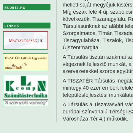
mellett saját megyéjük kistérs
EU2011.HU
Míg észak felé 4 új, szabolcs
következők: Tiszanagyfalu, R
Társulásunknak az alábbi tel
LINKEK
Szorgalmatos, Timár, Tiszada
Tiszagyulaháza, Tiszalök, Tis
Újszentmargita.
A Társulás tisztán szakmai sz
végeznek fejlesztő munkát, a t
szervezetekkel szoros együt
A TISZATÉR Társulás megalak
mintegy 40 ezer embert felölel
településfejlesztési munkálata
A Társulás a Tiszavasvári V
európai színvonalú Térségi S
Városháza Tér 4.) működik.