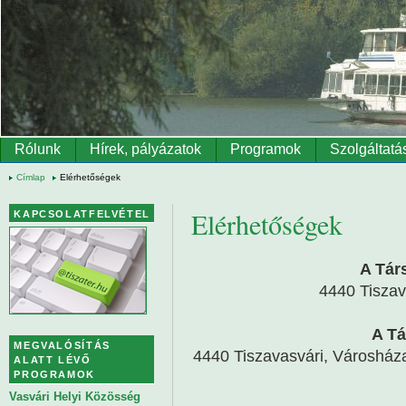
Ugrás a tartalomra
Rólunk
Hírek, pályázatok
Programok
Szolgáltatá
Címlap
Elérhetőségek
Elérhetőségek
KAPCSOLATFELVÉTEL
A Tár
4440 Tiszav
A Tá
MEGVALÓSÍTÁS
4440 Tiszavasvári, Városháza 
ALATT LÉVŐ
PROGRAMOK
Vasvári Helyi Közösség