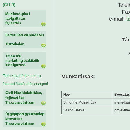
Telef
(CLLD)
Fax
e-mail:
t
Tár
Munkatársak:
Turisztikai fejlesztés a
Nimród Vadásztársaságnál
Név
Beosztás
Simonné Molnár Éva
menedzs
Szabó Dalma
projektm