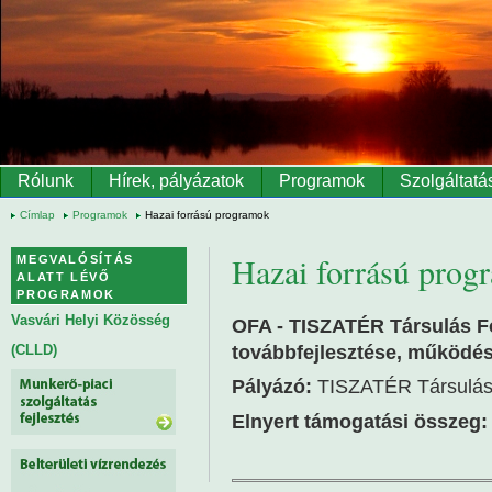
Ugrás a tartalomra
Rólunk
Hírek, pályázatok
Programok
Szolgáltatá
Címlap
Programok
Hazai forrású programok
Hazai forrású prog
MEGVALÓSÍTÁS
ALATT LÉVŐ
PROGRAMOK
Vasvári Helyi Közösség
OFA - TISZATÉR Társulás F
továbbfejlesztése, működés
(CLLD)
Pályázó:
TISZATÉR Társulá
Elnyert támogatási összeg: