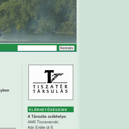
nyben
ELÉRHETŐSÉGEINK
A Társulás székhelye:
4440 Tiszavasvári,
Ady Endre út 8.