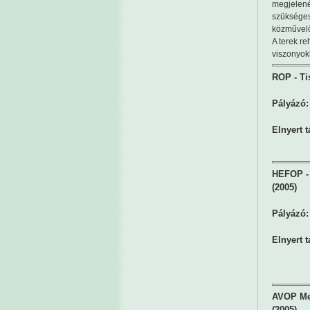
megjelenés
szükséges
közművelőd
A terek re
viszonyok
ROP - Ti
Pályázó:
Elnyert 
HEFOP - 
(2005)
Pályázó:
Elnyert 
AVOP Mez
(2005)