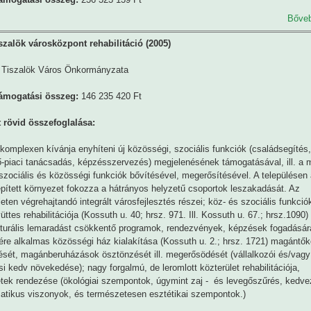
Bőve
szalök városközpont rehabilitáció (2005)
Tiszalök Város Önkormányzata
támogatási összeg:
146 235 420 Ft
t rövid összefoglalása:
 komplexen kívánja enyhíteni új közösségi, szociális funkciók (családsegítés,
-piaci tanácsadás, képzésszervezés) megjelenésének támogatásával, ill. a 
zociális és közösségi funkciók bővítésével, megerősítésével. A településen
épített környezet fokozza a hátrányos helyzetű csoportok leszakadását. Az
leten végrehajtandó integrált városfejlesztés részei; köz- és szociális funkciók
üttes rehabilitációja (Kossuth u. 40; hrsz. 971. Ill. Kossuth u. 67.; hrsz.1090)
turális lemaradást csökkentő programok, rendezvények, képzések fogadására 
re alkalmas közösségi ház kialakítása (Kossuth u. 2.; hrsz. 1721) magántők
ését, magánberuházások ösztönzését ill. megerősödését (vállalkozói és/vagy
i kedv növekedése); nagy forgalmú, de leromlott közterület rehabilitációja,
etek rendezése (ökológiai szempontok, úgymint zaj - és levegőszűrés, kedv
atikus viszonyok, és természetesen esztétikai szempontok.)