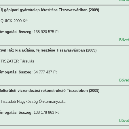
j gépipari gyártótelep létesítése Tiszavasváriban (2009)
QUICK 2000 Kft.
támogatási összeg:
138 920 575 Ft
Bőve
vil Ház kialakítása, fejlesztése Tiszavasváriban (2009)
TISZATÉR Társulás
támogatási összeg:
64 777 437 Ft
Bőve
elterületi vízrendezési rekonstrukció Tiszadobon (2009)
Tiszadob Nagyközség Önkormányzata
támogatási összeg:
138 178 963 Ft
Bőve