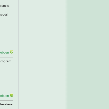
urális,
ekedési
ebben
 program
ebben
lesztése