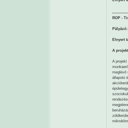
ROP - Ti
Pályázó:
Elnyert 
A projek
A projekt
munkaerő
meglévő s
állapotú 
akcióterü
épületegy
szociokul
rendezésé
megjelen
beruházás
zöldterül
mikroklim