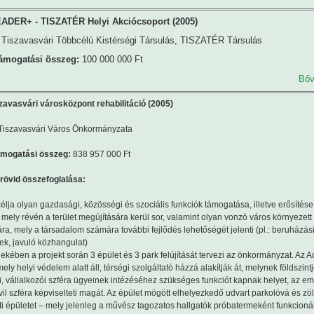
ADER+ - TISZATÉR Helyi Akciócsoport (2005)
Tiszavasvári Többcélú Kistérségi Társulás, TISZATÉR Társulás
támogatási összeg:
100 000 000 Ft
Bőv
zavasvári városközpont rehabilitáció (2005)
Tiszavasvári Város Önkormányzata
ámogatási összeg:
838 957 000 Ft
 rövid összefoglalása:
célja olyan gazdasági, közösségi és szociális funkciók támogatása, illetve erősítése
mely révén a terület megújítására kerül sor, valamint olyan vonzó város környezett
ára, mely a társadalom számára további fejlődés lehetőségét jelenti (pl.: beruházás
ek, javuló közhangulat)
kében a projekt során 3 épület és 3 park felújítását tervezi az önkormányzat. Az Ad
mely helyi védelem alatt áll, térségi szolgáltató házzá alakítják át, melynek földszint
, vállalkozói szféra ügyeinek intézéséhez szükséges funkciót kapnak helyet, az e
vil szféra képviselteti magát. Az épület mögött elhelyezkedő udvart parkolóvá és zöl
ti épületet – mely jelenleg a művész tagozatos hallgatók próbatermeként funkcionál