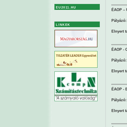
EU2011.HU
ÉAOP – Ú
Pályázó:
LINKEK
Elnyert 
ÉAOP - Ci
Pályázó:
Elnyert 
ÉAOP - B
Pályázó:
Elnyert 