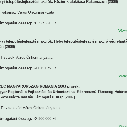
yi településfejlesztési akciók: Köztér kialakítása Rakamazon (2008)
Rakamaz Város Önkormányzata
támogatási összeg:
36 327 220 Ft
Bőve
i településfejlesztési akciók: Helyi településfejlesztési akció végrehajt
ön (2008)
Tiszalök Város Önkormányzata
támogatási összeg:
24 015 079 Ft
Bőve
BC MAGYARORSZÁG/ROMÁNIA 2003 projekt
yar Regionális Fejlesztési és Urbanisztikai Közhasznú Társaság Határo
Gazdaságfejlesztés Támogatási Alap (2007)
Tiszavasvári Város Önkormányzata
támogatási összeg:
72.900.000 Ft
Bőve