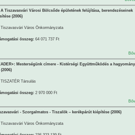
A Tiszavasvári Városi Bölcsőde épületének felújítása, berendezéseinek
sítése (2006)
Tiszavasvári Város Önkormányzata
támogatási összeg:
64 071 737 Ft
Bőv
ADER+: Mesterségünk címere - Kistérségi Együttműködés a hagyomány
 (2006)
TISZATÉR Társulás
támogatási összeg:
2 970 000 Ft
Bőv
szavasvári - Szorgalmatos - Tiszalök – kerékpárút kiépítése (2006)
Tiszavasvári Város Önkormányzata
támogatási összeg:
236 323 139 Ft