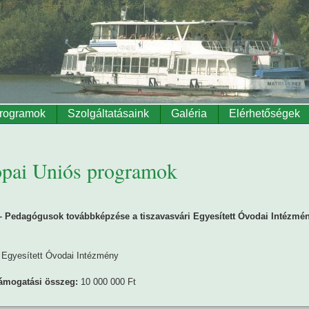
rogramok
Szolgáltatásaink
Galéria
Elérhetőségek
pai Uniós programok
Pedagógusok továbbképzése a tiszavasvári Egyesített Óvodai Intézmé
Egyesített Óvodai Intézmény
támogatási összeg:
10 000 000 Ft