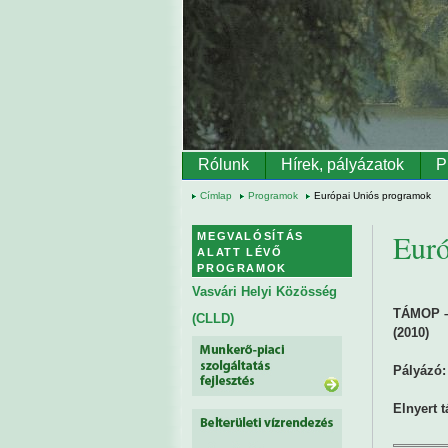
Ugrás a tartalomra
Rólunk
Hírek, pályázatok
P
Címlap
Programok
Európai Uniós programok
Euró
MEGVALÓSÍTÁS
ALATT LÉVŐ
PROGRAMOK
Vasvári Helyi Közösség
TÁMOP – 
(CLLD)
(2010)
Pályázó:
Elnyert 