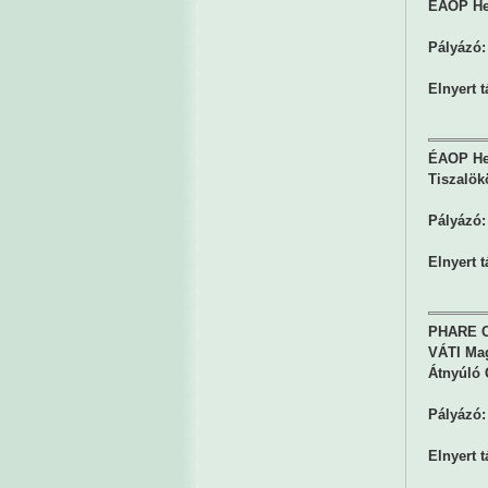
ÉAOP Hel
Pályázó:
Elnyert 
ÉAOP Hely
Tiszalök
Pályázó:
Elnyert 
PHARE C
VÁTI Mag
Átnyúló 
Pályázó:
Elnyert 