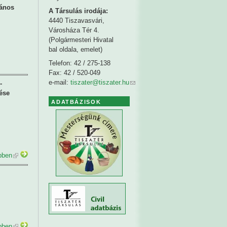
lános
A Társulás irodája:
4440 Tiszavasvári,
Városháza Tér 4.
(Polgármesteri Hivatal
bal oldala, emelet)
Telefon: 42 / 275-138
Fax: 42 / 520-049
e-mail:
tiszater@tiszater.hu
-
ése
ADATBÁZISOK
bben
bben