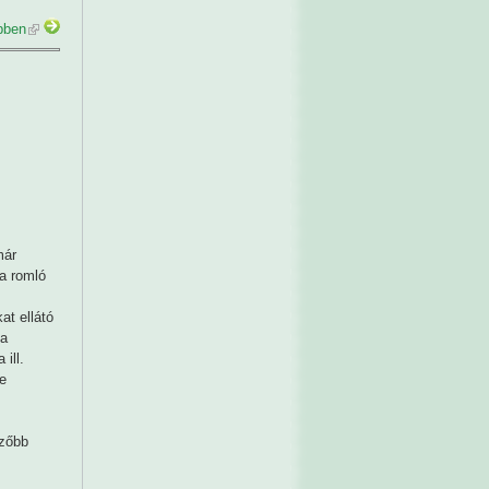
bben
már
 a romló
at ellátó
 a
ill.
e
ezőbb