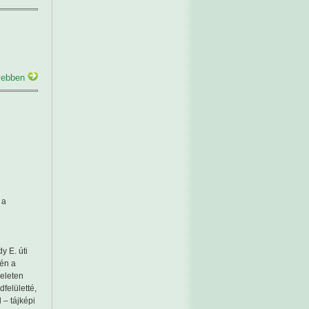
ebben
 a
i
y E. úti
jén a
meleten
dfelületté,
 – tájképi