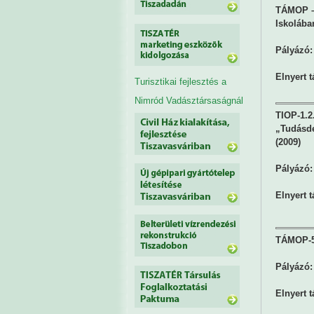
TÁMOP – 
Iskolába
Pályázó:
Elnyert 
Turisztikai fejlesztés a
Nimród Vadásztársaságnál
TIOP-1.2.
„Tudásde
(2009)
Pályázó:
Elnyert 
TÁMOP-5.
Pályázó:
Elnyert 