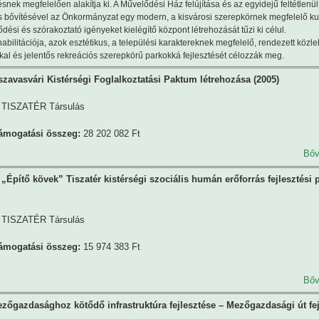
nek megfelelően alakítja ki. A Művelődési Ház felújítása és az egyidejű feltétlenül
 bővítésével az Önkormányzat egy modern, a kisvárosi szerepkörnek megfelelő kult
ési és szórakoztató igényeket kielégítő központ létrehozását tűzi ki célul.
habilitációja, azok esztétikus, a települési karaktereknek megfelelő, rendezett közl
kal és jelentős rekreációs szerepkörű parkokká fejlesztését célozzák meg.
szavasvári Kistérségi Foglalkoztatási Paktum létrehozása (2005)
TISZATÉR Társulás
támogatási összeg:
28 202 082 Ft
Bőv
„Építő kövek” Tiszatér kistérségi szociális humán erőforrás fejlesztési
TISZATÉR Társulás
támogatási összeg:
15 974 383 Ft
Bőv
őgazdasághoz kötődő infrastruktúra fejlesztése – Mezőgazdasági út fej