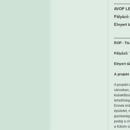
AVOP LE
Pályázó:
Elnyert 
ROP - Tis
Pályázó:
Elnyert t
A projekt
A projekt 
városban, 
kialakítás
lehetőség
Ennek érde
épületet, 
gazdasági
pedig a ci
a Kálvin ú