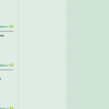
bben
ása
bben
n
bben