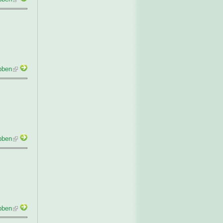
bben
bben
bben