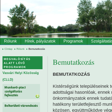
Ugrás a tartalomra
Rólunk
Hírek, pályázatok
Programok
Szolgáltatá
Címlap
Rólunk
Bemutatkozás
Bemutatkozás
MEGVALÓSÍTÁS
ALATT LÉVŐ
PROGRAMOK
Vasvári Helyi Közösség
BEMUTATKOZÁS
(CLLD)
Kistérségünk településeinek 
adottságai hasonlóak, ennek 
önkormányzatok ennek tudatá
hatékony területfejlesztő mu
közösen, együttműködve végez