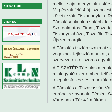
mellett saját megyéjük kistérs
EU2011.HU
Míg észak felé 4 új, szabolcs
következők: Tiszanagyfalu, R
Társulásunknak az alábbi tel
LINKEK
Szorgalmatos, Timár, Tiszada
Tiszagyulaháza, Tiszalök, Tis
Újszentmargita.
A Társulás tisztán szakmai sz
végeznek fejlesztő munkát, a t
szervezetekkel szoros együt
A TISZATÉR Társulás megalak
mintegy 40 ezer embert felölel
településfejlesztési munkálata
A Társulás a Tiszavasvári V
európai színvonalú Térségi S
Városháza Tér 4.) működik.