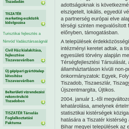
adottságoknak is következmén
elszigetelt, lokális, egyedül v
a partnerség európai elve ala
térségi szinten megvalósított
előnyben, támogatásban.
Turisztikai fejlesztés a
A települések érdekközösség
Nimród Vadásztársaságnál
intézményi keretet adtak, a t
egyesületi törvény alapján me
Térségfejlesztési Társulását
államháztartáson kívüli non-pr
önkormányzatok: Egyek, Folyá
Tiszadob, Tiszaeszlár, Tiszag
Újszentmargita, Újtikos.
2004. január 1.-től megváltozot
lehatárolása, amelynek értelm
statisztikai kistérségek közig
hatására a Tiszatér kistérsé
Bihar megyei települések az