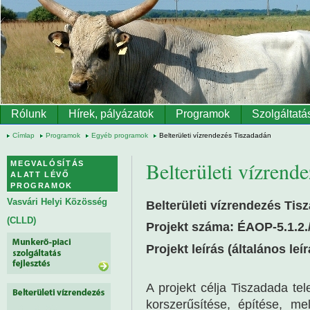
Ugrás a tartalomra
Rólunk
Hírek, pályázatok
Programok
Szolgáltatá
Címlap
Programok
Egyéb programok
Belterületi vízrendezés Tiszadadán
Belterületi vízrend
MEGVALÓSÍTÁS
ALATT LÉVŐ
PROGRAMOK
Vasvári Helyi Közösség
Belterületi vízrendezés Tis
(CLLD)
Projekt száma: ÉAOP-5.1.2.
Projekt leírás (általános le
A projekt célja Tiszadada te
korszerűsítése, építése, me