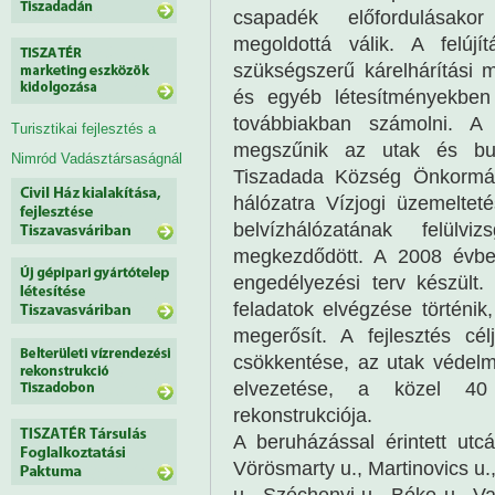
csapadék előfordulásako
megoldottá válik. A felú
szükségszerű kárelhárítási 
és egyéb létesítményekben
továbbiakban számolni. A m
Turisztikai fejlesztés a
megszűnik az utak és burk
Nimród Vadásztársaságnál
Tiszadada Község Önkormány
hálózatra Vízjogi üzemelteté
belvízhálózatának felül
megkezdődött. A 2008 évben e
engedélyezési terv készült.
feladatok elvégzése történik
megerősít. A fejlesztés cél
csökkentése, az utak védelm
elvezetése, a közel 40
rekonstrukciója.
A beruházással érintett utc
Vörösmarty u., Martinovics u.,
u., Széchenyi u., Béke u., V