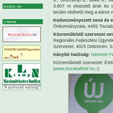
3.907 m elvezető árok és cs
EU2011.HU
terület védhető meg a káros v
Kedvezményezett neve és e
LINKEK
Önkormányzata, 4455 Tiszadad
Közreműködő szervezet nev
Regionális Fejlesztési Ügyn
Szervezet, 4025 Debrecen, S
Irányító hatóság:
Nemzeti Fe
Közreműködő szervezet: ÉARF
(
www.eszakalfold.hu
)