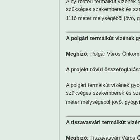
A nyírbátori termálkút vizének 
szükséges szakemberek és sza
1116 méter mélységéből jövő, g
A polgári termálkút vizének g
Megbízó:
Polgár Város Önkor
A projekt rövid összefoglalás
A polgári termálkút vizének gyó
szükséges szakemberek és sza
méter mélységéből jövő, gyógyí
A tiszavasvári termálkút vizé
Megbízó:
Tiszavasvári Város