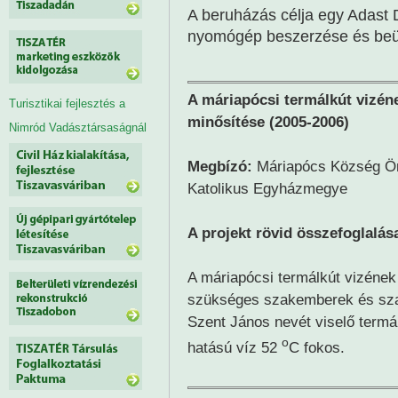
A beruházás célja egy Adast 
nyomógép beszerzése és beü
A máriapócsi termálkút vizén
Turisztikai fejlesztés a
minősítése (2005-2006)
Nimród Vadásztársaságnál
Megbízó:
Máriapócs Község Ön
Katolikus Egyházmegye
A projekt rövid összefoglalás
A máriapócsi termálkút vizének 
szükséges szakemberek és sza
Szent János nevét viselő termá
o
hatású víz 52
C fokos.