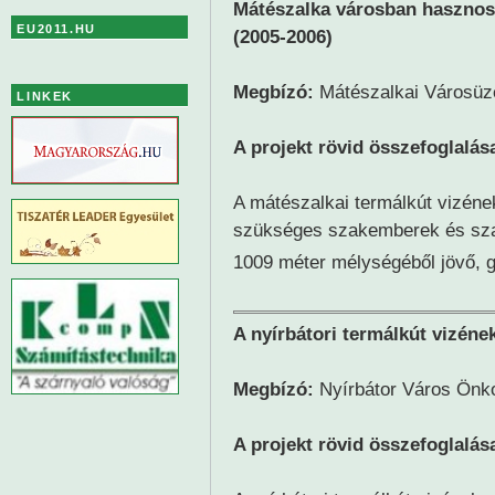
Mátészalka városban hasznosí
EU2011.HU
(2005-2006)
Megbízó:
Mátészalkai Városüze
LINKEK
A projekt rövid összefoglalás
A mátészalkai termálkút vizének
szükséges szakemberek és sza
1009 méter mélységéből jövő, 
A nyírbátori termálkút vizéne
Megbízó:
Nyírbátor Város Ön
A projekt rövid összefoglalás