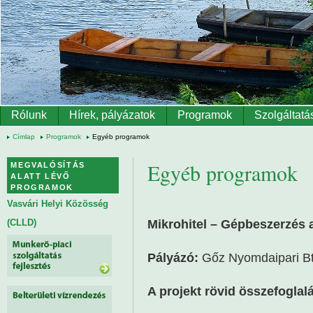
Ugrás a tartalomra
Rólunk
Hírek, pályázatok
Programok
Szolgáltatá
Címlap
Programok
Egyéb programok
Egyéb programok
MEGVALÓSÍTÁS
ALATT LÉVŐ
PROGRAMOK
Vasvári Helyi Közösség
Mikrohitel – Gépbeszerzés 
(CLLD)
Pályázó:
Gőz Nyomdaipari Bt
A projekt rövid összefoglal