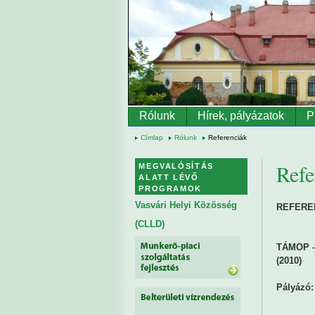
Ugrás a tartalomra
Rólunk
Hírek, pályázatok
P
Címlap
Rólunk
Referenciák
Refe
MEGVALÓSÍTÁS
ALATT LÉVŐ
PROGRAMOK
Vasvári Helyi Közösség
REFERE
(CLLD)
TÁMOP – 
(2010)
Pályázó: