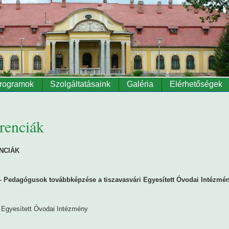
rogramok
Szolgáltatásaink
Galéria
Elérhetőségek
renciák
NCIÁK
Pedagógusok továbbképzése a tiszavasvári Egyesített Óvodai Intézmé
Egyesített Óvodai Intézmény