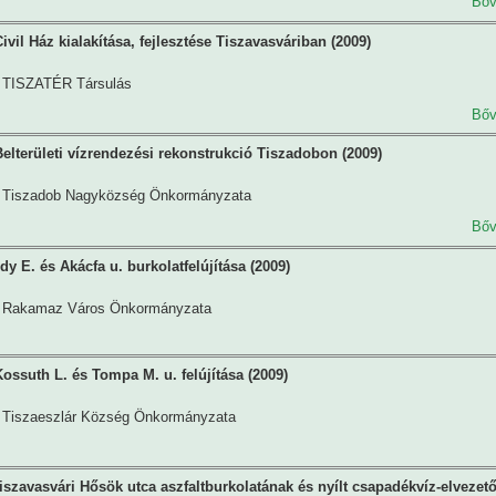
Bőv
vil Ház kialakítása, fejlesztése Tiszavasváriban (2009)
TISZATÉR Társulás
Bőv
elterületi vízrendezési rekonstrukció Tiszadobon (2009)
Tiszadob Nagyközség Önkormányzata
Bőv
y E. és Akácfa u. burkolatfelújítása (2009)
Rakamaz Város Önkormányzata
ossuth L. és Tompa M. u. felújítása (2009)
Tiszaeszlár Község Önkormányzata
iszavasvári Hősök utca aszfaltburkolatának és nyílt csapadékvíz-elvezet