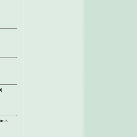
9)
inek