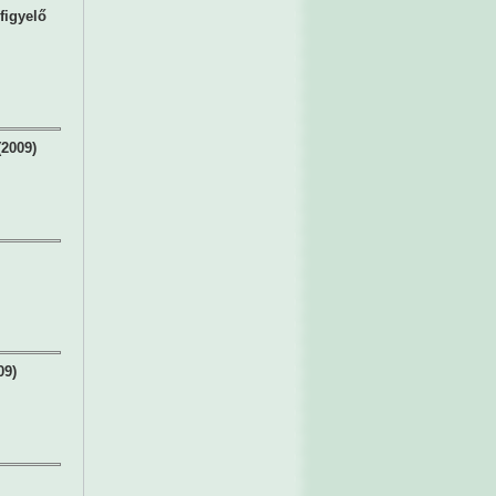
figyelő
2009)
09)