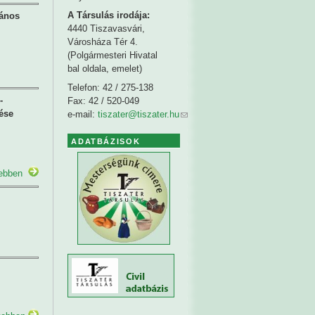
A Társulás irodája:
lános
4440 Tiszavasvári,
Városháza Tér 4.
(Polgármesteri Hivatal
bal oldala, emelet)
Telefon: 42 / 275-138
-
Fax: 42 / 520-049
ése
e-mail:
tiszater@tiszater.hu
ADATBÁZISOK
ebben