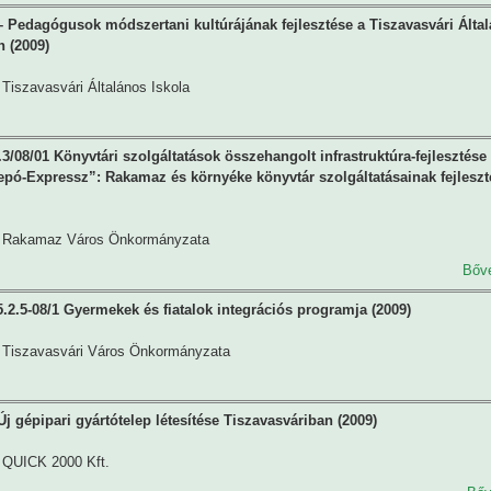
Pedagógusok módszertani kultúrájának fejlesztése a Tiszavasvári Álta
n (2009)
Tiszavasvári Általános Iskola
3/08/01 Könyvtári szolgáltatások összehangolt infrastruktúra-fejlesztése 
pó-Expressz”: Rakamaz és környéke könyvtár szolgáltatásainak fejleszt
Rakamaz Város Önkormányzata
Bőv
2.5-08/1 Gyermekek és fiatalok integrációs programja (2009)
Tiszavasvári Város Önkormányzata
j gépipari gyártótelep létesítése Tiszavasváriban (2009)
QUICK 2000 Kft.