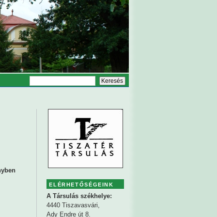
nyben
ELÉRHETŐSÉGEINK
A Társulás székhelye:
4440 Tiszavasvári,
Ady Endre út 8.