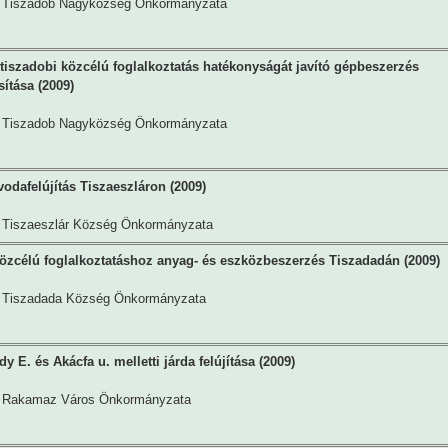
Tiszadob Nagyközség Önkormányzata
 tiszadobi közcélú foglalkoztatás hatékonyságát javító gépbeszerzés
ítása (2009)
Tiszadob Nagyközség Önkormányzata
vodafelújítás Tiszaeszláron (2009)
Tiszaeszlár Község Önkormányzata
özcélú foglalkoztatáshoz anyag- és eszközbeszerzés Tiszadadán (2009)
Tiszadada Község Önkormányzata
y E. és Akácfa u. melletti járda felújítása (2009)
Rakamaz Város Önkormányzata