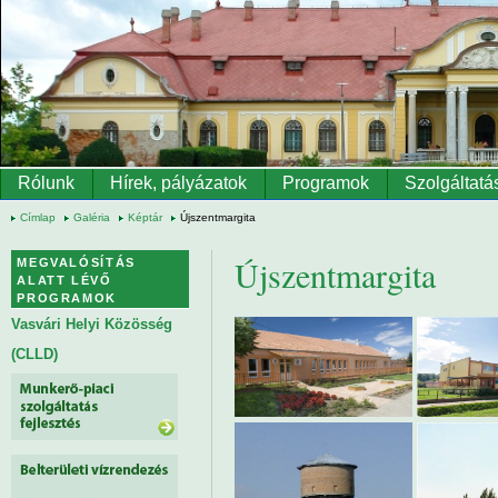
Ugrás a tartalomra
Rólunk
Hírek, pályázatok
Programok
Szolgáltatá
Címlap
Galéria
Képtár
Újszentmargita
Újszentmargita
MEGVALÓSÍTÁS
ALATT LÉVŐ
PROGRAMOK
Vasvári Helyi Közösség
(CLLD)