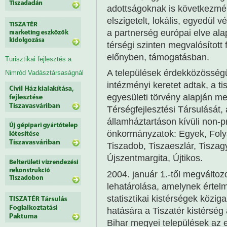
adottságoknak is következmén
elszigetelt, lokális, egyedül v
a partnerség európai elve ala
térségi szinten megvalósított
előnyben, támogatásban.
Turisztikai fejlesztés a
A települések érdekközösség
Nimród Vadásztársaságnál
intézményi keretet adtak, a t
egyesületi törvény alapján me
Térségfejlesztési Társulását
államháztartáson kívüli non-pr
önkormányzatok: Egyek, Folyá
Tiszadob, Tiszaeszlár, Tiszag
Újszentmargita, Újtikos.
2004. január 1.-től megváltozot
lehatárolása, amelynek értelm
statisztikai kistérségek közig
hatására a Tiszatér kistérsé
Bihar megyei települések az