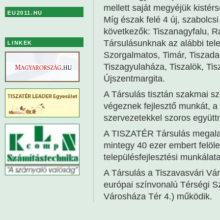
mellett saját megyéjük kistérs
EU2011.HU
Míg észak felé 4 új, szabolcs
következők: Tiszanagyfalu, R
Társulásunknak az alábbi tel
LINKEK
Szorgalmatos, Timár, Tiszada
Tiszagyulaháza, Tiszalök, Tis
Újszentmargita.
A Társulás tisztán szakmai sz
végeznek fejlesztő munkát, a t
szervezetekkel szoros együt
A TISZATÉR Társulás megalak
mintegy 40 ezer embert felölel
településfejlesztési munkálata
A Társulás a Tiszavasvári V
európai színvonalú Térségi S
Városháza Tér 4.) működik.