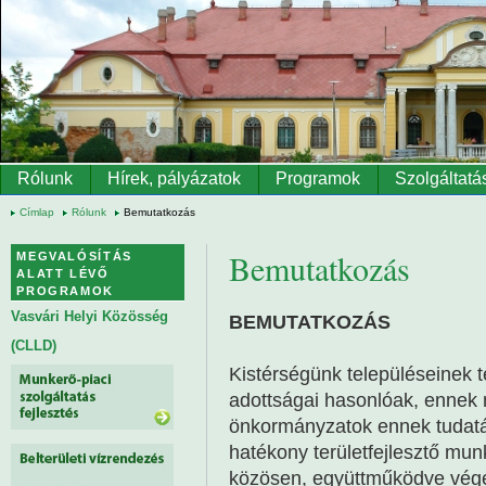
Ugrás a tartalomra
Rólunk
Hírek, pályázatok
Programok
Szolgáltatá
Címlap
Rólunk
Bemutatkozás
Bemutatkozás
MEGVALÓSÍTÁS
ALATT LÉVŐ
PROGRAMOK
Vasvári Helyi Közösség
BEMUTATKOZÁS
(CLLD)
Kistérségünk településeinek 
adottságai hasonlóak, ennek 
önkormányzatok ennek tudatá
hatékony területfejlesztő mu
közösen, együttműködve végez