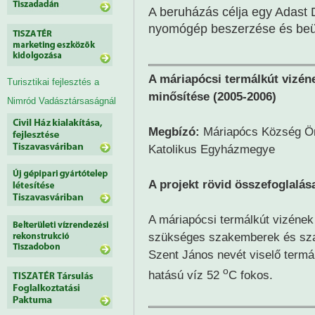
A beruházás célja egy Adast 
nyomógép beszerzése és beü
A máriapócsi termálkút vizén
Turisztikai fejlesztés a
minősítése (2005-2006)
Nimród Vadásztársaságnál
Megbízó:
Máriapócs Község Ön
Katolikus Egyházmegye
A projekt rövid összefoglalás
A máriapócsi termálkút vizének 
szükséges szakemberek és sza
Szent János nevét viselő termá
o
hatású víz 52
C fokos.