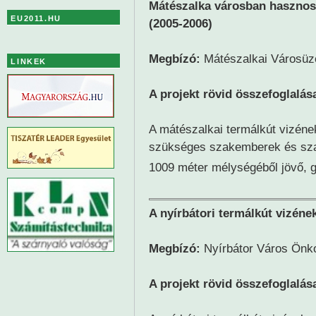
Mátészalka városban hasznosí
EU2011.HU
(2005-2006)
Megbízó:
Mátészalkai Városüze
LINKEK
A projekt rövid összefoglalás
A mátészalkai termálkút vizének
szükséges szakemberek és sza
1009 méter mélységéből jövő, 
A nyírbátori termálkút vizéne
Megbízó:
Nyírbátor Város Ön
A projekt rövid összefoglalás