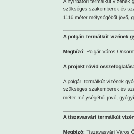
A nyírbátori termálkút vizének 
szükséges szakemberek és sza
1116 méter mélységéből jövő, g
A polgári termálkút vizének g
Megbízó:
Polgár Város Önkor
A projekt rövid összefoglalás
A polgári termálkút vizének gyó
szükséges szakemberek és sza
méter mélységéből jövő, gyógyí
A tiszavasvári termálkút vizé
Megbízó:
Tiszavasvári Város