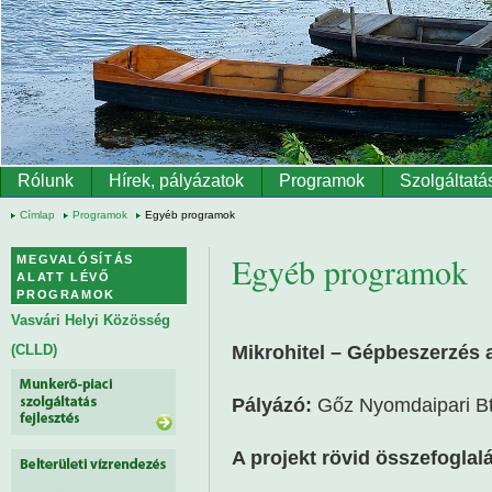
Ugrás a tartalomra
Rólunk
Hírek, pályázatok
Programok
Szolgáltatá
Címlap
Programok
Egyéb programok
Egyéb programok
MEGVALÓSÍTÁS
ALATT LÉVŐ
PROGRAMOK
Vasvári Helyi Közösség
Mikrohitel – Gépbeszerzés 
(CLLD)
Pályázó:
Gőz Nyomdaipari Bt
A projekt rövid összefoglal