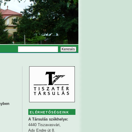
nyben
ELÉRHETŐSÉGEINK
A Társulás székhelye:
4440 Tiszavasvári,
Ady Endre út 8.