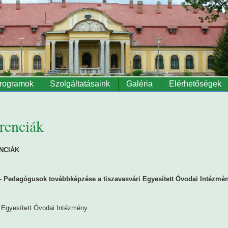
rogramok
Szolgáltatásaink
Galéria
Elérhetőségek
renciák
NCIÁK
Pedagógusok továbbképzése a tiszavasvári Egyesített Óvodai Intézmé
Egyesített Óvodai Intézmény