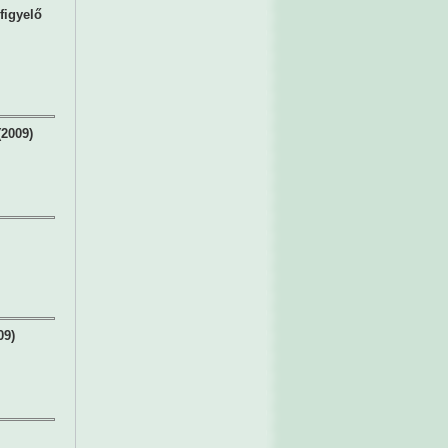
figyelő
2009)
09)