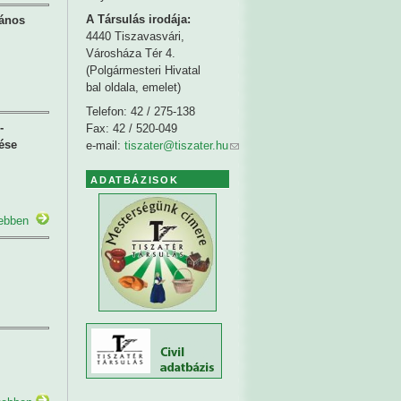
A Társulás irodája:
lános
4440 Tiszavasvári,
Városháza Tér 4.
(Polgármesteri Hivatal
bal oldala, emelet)
Telefon: 42 / 275-138
-
Fax: 42 / 520-049
ése
e-mail:
tiszater@tiszater.hu
ADATBÁZISOK
ebben