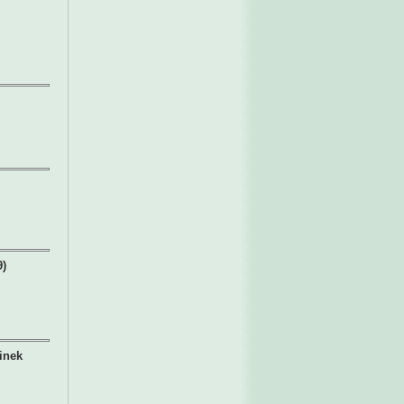
9)
inek