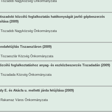
Tiszadob Nagyközség Önkormányzata
 tiszadobi közcélú foglalkoztatás hatékonyságát javító gépbeszerzés
ítása (2009)
Tiszadob Nagyközség Önkormányzata
vodafelújítás Tiszaeszláron (2009)
Tiszaeszlár Község Önkormányzata
özcélú foglalkoztatáshoz anyag- és eszközbeszerzés Tiszadadán (2009)
Tiszadada Község Önkormányzata
y E. és Akácfa u. melletti járda felújítása (2009)
Rakamaz Város Önkormányzata