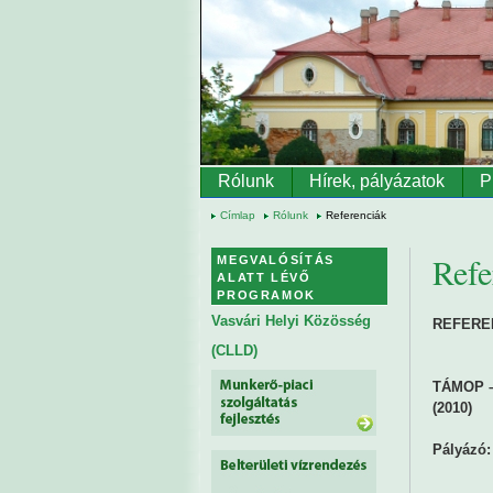
Ugrás a tartalomra
Rólunk
Hírek, pályázatok
P
Címlap
Rólunk
Referenciák
Refe
MEGVALÓSÍTÁS
ALATT LÉVŐ
PROGRAMOK
Vasvári Helyi Közösség
REFERE
(CLLD)
TÁMOP – 
(2010)
Pályázó: