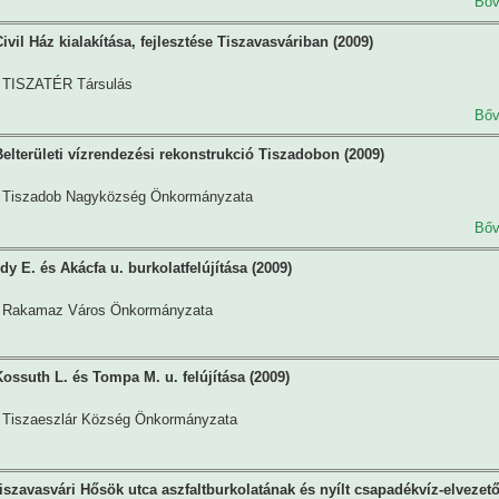
Bőv
vil Ház kialakítása, fejlesztése Tiszavasváriban (2009)
TISZATÉR Társulás
Bőv
elterületi vízrendezési rekonstrukció Tiszadobon (2009)
Tiszadob Nagyközség Önkormányzata
Bőv
y E. és Akácfa u. burkolatfelújítása (2009)
Rakamaz Város Önkormányzata
ossuth L. és Tompa M. u. felújítása (2009)
Tiszaeszlár Község Önkormányzata
iszavasvári Hősök utca aszfaltburkolatának és nyílt csapadékvíz-elvezet