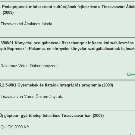
Pedagógusok módszertani kultúrájának fejlesztése a Tiszavasvári Álta
n (2009)
Tiszavasvári Általános Iskola
3/08/01 Könyvtári szolgáltatások összehangolt infrastruktúra-fejlesztése 
pó-Expressz”: Rakamaz és környéke könyvtár szolgáltatásainak fejleszt
Rakamaz Város Önkormányzata
Bőv
2.5-08/1 Gyermekek és fiatalok integrációs programja (2009)
Tiszavasvári Város Önkormányzata
j gépipari gyártótelep létesítése Tiszavasváriban (2009)
QUICK 2000 Kft.