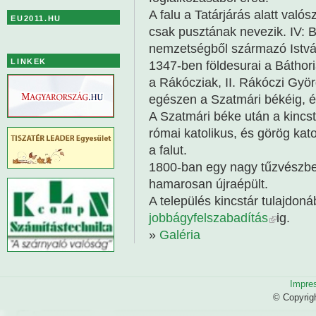
A falu a Tatárjárás alatt valós
EU2011.HU
csak pusztának nevezik. IV: Bé
nemzetségből származó Istvá
LINKEK
1347-ben földesurai a Báthori
a Rákócziak, II. Rákóczi Györg
egészen a Szatmári békéig, é
A Szatmári béke után a kincst
római katolikus, és görög kat
a falut.
1800-ban egy nagy tűzvészben
hamarosan újraépült.
A település kincstár tulajdo
jobbágyfelszabadítás
ig.
»
Galéria
Impre
© Copyrig