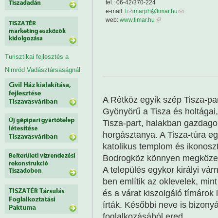
tel.: 06-42/370-224
e-mail:
t
imarph@timar.hu
web:
www.timar.hu
Turisztikai fejlesztés a
Nimród Vadásztársaságnál
A Rétköz egyik szép Tisza-par
Gyönyörű a Tisza és holtágai
Tisza-part, halakban gazdagok
horgásztanya. A Tisza-túra e
katolikus templom és ikonosz
Bodrogköz könnyen megközel
A település egykor királyi vá
ben említik az oklevelek, min
és a várat kiszolgáló tímárok
írták. Későbbi neve is bizony
foglalkozásából ered.