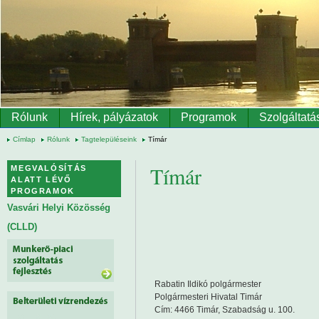
Ugrás a tartalomra
Rólunk
Hírek, pályázatok
Programok
Szolgáltatá
Címlap
Rólunk
Tagtelepüléseink
Tímár
Tímár
MEGVALÓSÍTÁS
ALATT LÉVŐ
PROGRAMOK
Vasvári Helyi Közösség
(CLLD)
Rabatin Ildikó polgármester
Polgármesteri Hivatal Timár
Cím: 4466 Timár, Szabadság u. 100.