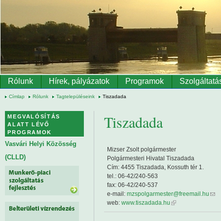
Ugrás a tartalomra
Rólunk
Hírek, pályázatok
Programok
Szolgáltatá
Címlap
Rólunk
Tagtelepüléseink
Tiszadada
Tiszadada
MEGVALÓSÍTÁS
ALATT LÉVŐ
PROGRAMOK
Vasvári Helyi Közösség
Mizser Zsolt polgármester
(CLLD)
Polgármesteri Hivatal Tiszadada
Cím: 4455 Tiszadada, Kossuth tér 1.
tel.: 06-42/240-563
fax: 06-42/240-537
e-mail:
mzspolgarmester@freemail.hu
web:
www.tiszadada.hu