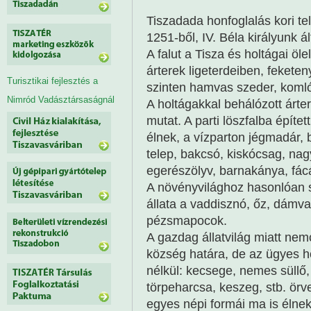
Tiszadada honfoglalás kori t
1251-ből, IV. Béla királyunk ál
A falut a Tisza és holtágai öle
árterek ligeterdeiben, feketeny
Turisztikai fejlesztés a
szinten hamvas szeder, komló, 
Nimród Vadásztársaságnál
A holtágakkal behálózott árte
mutat. A parti löszfalba építe
élnek, a vízparton jégmadár,
telep, bakcsó, kiskócsag, nag
egerészölyv, barnakánya, fácán
A növényvilághoz hasonlóan so
állata a vaddisznó, őz, dámva
pézsmapocok.
A gazdag állatvilág miatt ne
község határa, de az ügyes 
nélkül: kecsege, nemes süllő,
törpeharcsa, keszeg, stb. örv
egyes népi formái ma is élnek