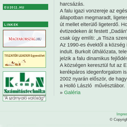
harcsázás.
EU2011.HU
A falu igazi vonzereje az egé
állapotban megmaradt, ligete
út mellet elterülő ligeterdő. H
LINKEK
évtizedeken át festett „Dadán
csak úgy említi: „a Tisza szer
Az 1990-es évektől a község 
indult. Burkolt úthálózata, tel
jelzik a falu dinamikus fejlődé
A községen keresztül fut az E
kerékpáros idegenforgalom is
2002 nyarán először, de hag
a Holló László művésztábor.
»
Galéria
Impre
© Copyrig